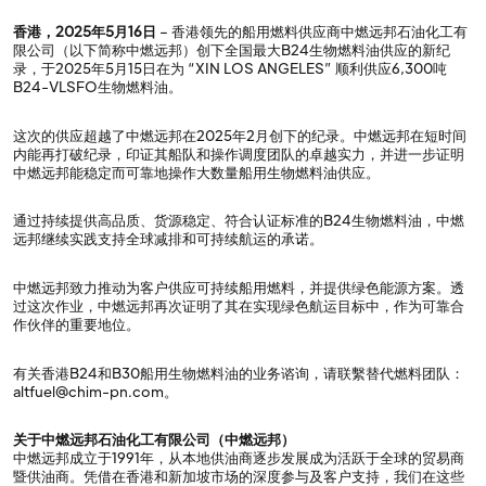
香港，2025年5月16日
– 香港领先的船用燃料供应商中燃远邦石油化工有
限公司（以下简称中燃远邦）创下全国最大B24生物燃料油供应的新纪
录，于2025年5月15日在为 “XIN LOS ANGELES” 顺利供应6,300吨
B24-VLSFO生物燃料油。
这次的供应超越了中燃远邦在2025年2月创下的纪录。中燃远邦在短时间
内能再打破纪录，印证其船队和操作调度团队的卓越实力，并进一步证明
中燃远邦能稳定而可靠地操作大数量船用生物燃料油供应。
通过持续提供高品质、货源稳定、符合认证标准的B24生物燃料油，中燃
远邦继续实践支持全球减排和可持续航运的承诺。
中燃远邦致力推动为客户供应可持续船用燃料，并提供绿色能源方案。透
过这次作业，中燃远邦再次证明了其在实现绿色航运目标中，作为可靠合
作伙伴的重要地位。
有关香港B24和B30船用生物燃料油的业务谘询，请联繫替代燃料团队：
altfuel@chim-pn.com。
关于中燃远邦石油化工有限公司（中燃远邦）
中燃远邦成立于1991年，从本地供油商逐步发展成为活跃于全球的贸易商
暨供油商。凭借在香港和新加坡市场的深度参与及客户支持，我们在这些